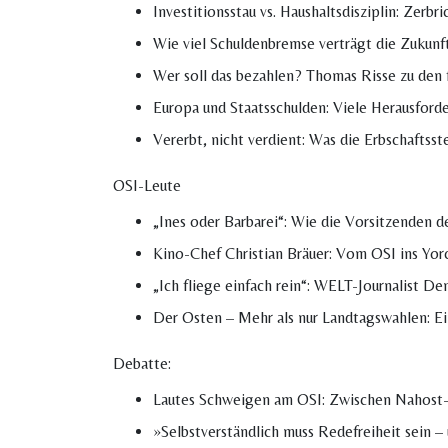
Investitionsstau vs. Haushaltsdisziplin: Zerb
Wie viel Schuldenbremse verträgt die Zukunf
Wer soll das bezahlen? Thomas Risse zu den
Europa und Staatsschulden: Viele Herausfor
Vererbt, nicht verdient: Was die Erbschaftss
OSI-Leute
„Ines oder Barbarei“: Wie die Vorsitzenden d
Kino-Chef Christian Bräuer: Vom OSI ins Yor
„Ich fliege einfach rein“: WELT-Journalist D
Der Osten – Mehr als nur Landtagswahlen: E
Debatte:
Lautes Schweigen am OSI: Zwischen Nahost-
»Selbstverständlich muss Redefreiheit sein –