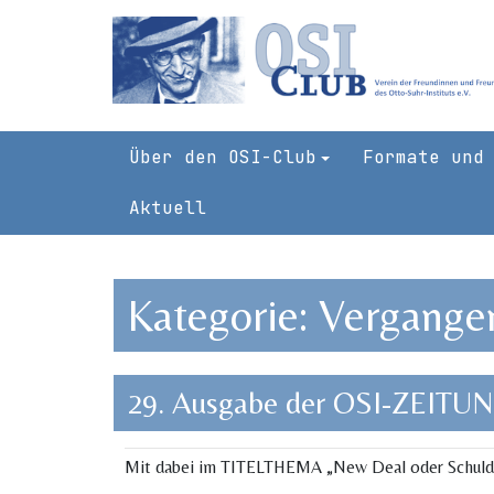
Skip
to
content
Über den OSI-Club
Formate und
Aktuell
Kategorie:
Vergangen
29. Ausgabe der OSI-ZEITU
Mit dabei im TITELTHEMA „New Deal oder Schul