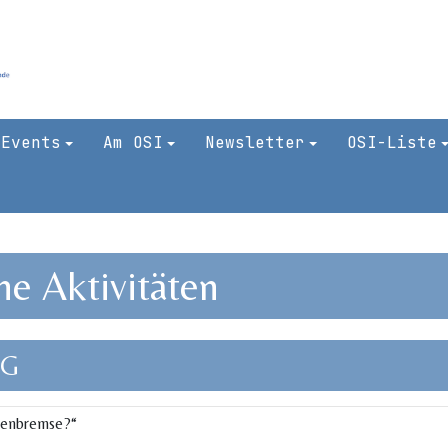
 Events
Am OSI
Newsletter
OSI-Liste
e Aktivitäten
NG
denbremse?“