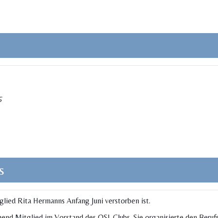
5
s
tglied Rita Hermanns Anfang Juni verstorben ist.
end Mitglied im Vorstand des OSI-Clubs. Sie organisierte den Berufs